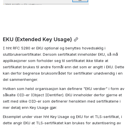
EKU (Extended Key Usage)
I hht RFC 5280 er EKU optional og benyttes hovedsaklig i 
sluttbrukersertifikater. Dersom sertifikatet inneholder EKU, så må 
applikasjoner som forholder seg til sertifikatet ikke tillate at 
sertifikatet brukes til andre formål enn det som er angitt i EKU. Dette 
kan derfor begrense bruksområdet for sertifikater unødvendig i en 
del sammenhenger.
Hvilken som helst organisasjon kan definere "EKU verdier" i form av 
såkalte OID-er (Object IDentifier). EKU inneholder derfor gjerne et 
sett med slike OID-er som definerer hensikten med sertifikatene i 
mer detalj enn Key Usage gjør. 
Eksemplet under viser hht Key Usage og EKU for et TLS-sertifikat, i 
dette angir EKU at TLS-sertifikatet kan brukes for autentisering av 