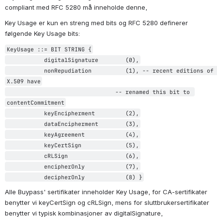
compliant med RFC 5280 må inneholde denne, 
Key Usage er kun en streng med bits og RFC 5280 definerer 
følgende Key Usage bits:
KeyUsage ::= BIT STRING {

           digitalSignature        (0),

           nonRepudiation          (1), -- recent editions of 
X.509 have

                                -- renamed this bit to 
contentCommitment

           keyEncipherment         (2),

           dataEncipherment        (3),

           keyAgreement            (4),

           keyCertSign             (5),

           cRLSign                 (6),

           encipherOnly            (7),

Alle Buypass' sertifikater inneholder Key Usage, for CA-sertifikater 
benytter vi keyCertSign og cRLSign, mens for sluttbrukersertifikater 
benytter vi typisk kombinasjoner av digitalSignature, 