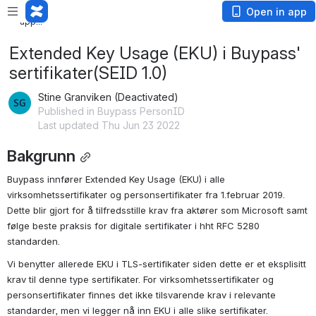
Loading
Open in app
app...
Extended Key Usage (EKU) i Buypass'
sertifikater(SEID 1.0)
Stine Granviken (Deactivated)
Published in Buypass PersonID
Last updated Thu Jun 23 2022
Bakgrunn
Buypass innfører Extended Key Usage (EKU) i alle 
virksomhetssertifikater og personsertifikater fra 1.februar 2019. 
Dette blir gjort for å tilfredsstille krav fra aktører som Microsoft samt 
følge beste praksis for digitale sertifikater i hht RFC 5280 
standarden.
Vi benytter allerede EKU i TLS-sertifikater siden dette er et eksplisitt 
krav til denne type sertifikater. For virksomhetssertifikater og 
personsertifikater finnes det ikke tilsvarende krav i relevante 
standarder, men vi legger nå inn EKU i alle slike sertifikater.