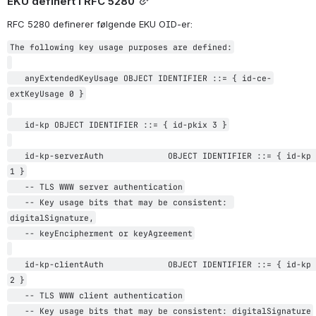
EKU definert i RFC 5280
RFC 5280 definerer følgende EKU OID-er:
The following key usage purposes are defined:

   anyExtendedKeyUsage OBJECT IDENTIFIER ::= { id-ce-
extKeyUsage 0 }

   id-kp OBJECT IDENTIFIER ::= { id-pkix 3 }

   id-kp-serverAuth             OBJECT IDENTIFIER ::= { id-kp 
1 }

   -- TLS WWW server authentication

   -- Key usage bits that may be consistent: 
digitalSignature,

   -- keyEncipherment or keyAgreement

   id-kp-clientAuth             OBJECT IDENTIFIER ::= { id-kp 
2 }

   -- TLS WWW client authentication

   -- Key usage bits that may be consistent: digitalSignature
