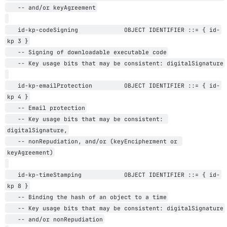
   -- and/or keyAgreement

   id-kp-codeSigning             OBJECT IDENTIFIER ::= { id-
kp 3 }

   -- Signing of downloadable executable code

   -- Key usage bits that may be consistent: digitalSignature

   id-kp-emailProtection         OBJECT IDENTIFIER ::= { id-
kp 4 }

   -- Email protection

   -- Key usage bits that may be consistent: 
digitalSignature,

   -- nonRepudiation, and/or (keyEncipherment or 
keyAgreement)

   id-kp-timeStamping            OBJECT IDENTIFIER ::= { id-
kp 8 }

   -- Binding the hash of an object to a time

   -- Key usage bits that may be consistent: digitalSignature

   -- and/or nonRepudiation
