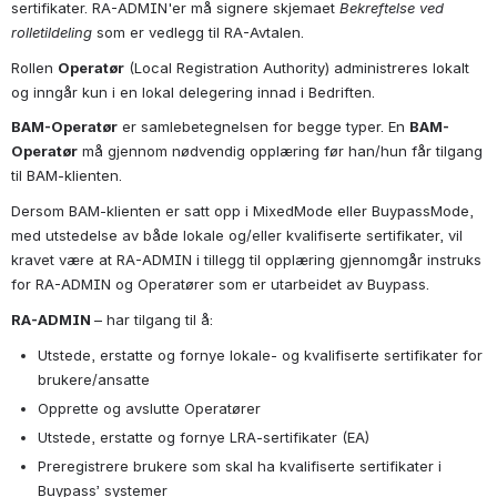
sertifikater. RA-ADMIN'er må signere skjemaet
Bekreftelse ved
rolletildeling
som er vedlegg til RA-Avtalen.
Rollen
Operatør
(Local Registration Authority) administreres lokalt
og inngår kun i en lokal delegering innad i Bedriften.
BAM-Operatør
er samlebetegnelsen for begge typer. En
BAM-
Operatør
må gjennom nødvendig opplæring før han/hun får tilgang
til BAM-klienten.
Dersom BAM-klienten er satt opp i MixedMode eller BuypassMode,
med utstedelse av både lokale og/eller kvalifiserte sertifikater, vil
kravet være at RA-ADMIN i tillegg til opplæring gjennomgår instruks
for RA-ADMIN og Operatører som er utarbeidet av Buypass.
RA-ADMIN
– har tilgang til å:
Utstede, erstatte og fornye lokale- og kvalifiserte sertifikater for
brukere/ansatte
Opprette og avslutte Operatører
Utstede, erstatte og fornye LRA-sertifikater (EA)
Preregistrere brukere som skal ha kvalifiserte sertifikater i
Buypass’ systemer