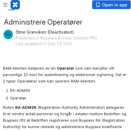
Loading
Open in app
app...
Administrere Operatører
Stine Granviken (Deactivated)
Published in Buypass Access Solution PKI
Last updated Fri Dec 03 2021
BAM-klienten betjenes av en
Operatør
som selv benytter sitt
personlige ID-kort for autentisering og elektronisk signering. Det er
2 typer Operatører som kan operere BAM-klienten:
RA-ADMIN
Operatør
Rollen
RA-ADMIN
(Registration Authority Administrator) delegeres
til et mindre antall personer og inngår i avtalen mellom Bedriften og
Buypass ifht at Bedriften registreres som Buypass RA (Registration
Authority) for kunne utstede og administrere Buypass kvalifiserte